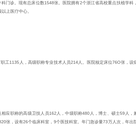
科门诊。现有总床位数1548张。医院拥有2个浙江省高校重点扶植学科
级以上医疗中心。
工1135人，高级职称专业技术人员214人。医院核定床位76O张，设
应职称的高级卫技人员162人，中级职称480人，博士、硕士59人，
820张，设有26个临床科室，9个医技科室。年门急诊量73万人次，年出