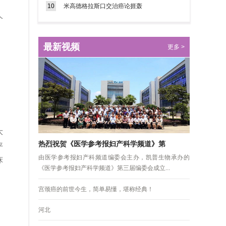
10
米高德格拉斯口交治癌论捱轰
个
最新视频
更多 >
大
热烈祝贺《医学参考报妇产科学频道》第
平
由医学参考报妇产科频道编委会主办，凯普生物承办的
床
《医学参考报妇产科学频道》第三届编委会成立...
。
宫颈癌的前世今生，简单易懂，堪称经典！
河北