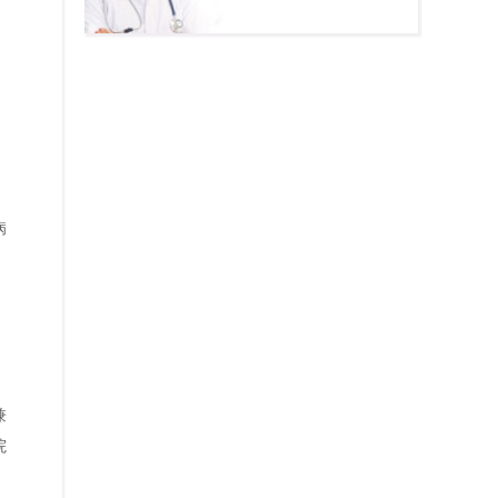
，
病
兼
院