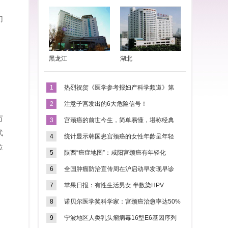
门
黑龙江
湖北
1
热烈祝贺《医学参考报妇产科学频道》第
2
注意子宫发出的6大危险信号！
万
3
宫颈癌的前世今生，简单易懂，堪称经典
式
4
统计显示韩国患宫颈癌的女性年龄呈年轻
位
5
陕西“癌症地图”：咸阳宫颈癌有年轻化
6
全国肿瘤防治宣传周在沪启动早发现早诊
7
苹果日报：有性生活男女 半数染HPV
8
诺贝尔医学奖科学家：宫颈癌治愈率达50%
9
宁波地区人类乳头瘤病毒16型E6基因序列