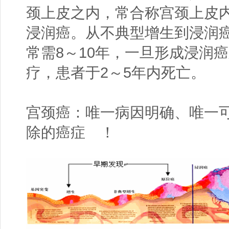
颈上皮之内，常合称宫颈上皮内
浸润癌。从不典型增生到浸润
常需8～10年，一旦形成浸润
疗，患者于2～5年内死亡。
宫颈癌：唯一病因明确、唯一可
除的癌症 ！